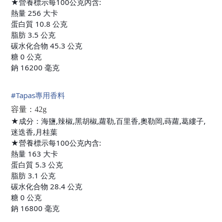
★營養標示每100公克內含:
熱量 256 大卡
蛋白質 10.8 公克
脂肪 3.5 公克
碳水化合物 45.3 公克
糖 0 公克
鈉 16200 毫克
#
Tapas專用香料
容量：42g
★成分：海鹽,辣椒,黑胡椒,蘿勒,百里香,奧勒岡,蒔蘿,葛縷子,
迷迭香,月桂葉
★營養標示每100公克內含:
熱量 163 大卡
蛋白質 5.3 公克
脂肪 3.1 公克
碳水化合物 28.4 公克
糖 0 公克
鈉 16800 毫克