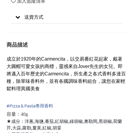
加入追蹤清單
送貨方式
商品描述
成立於1920年的Carmencita，以交易番紅花起家，戴著
大圓帽可愛女孩的商標，靈感來自Jover先生的女兒。即
將邁入百年歷史的Carmencita，所生產之各式香料多達百
種，除單味香料外，並有各國調味香料組合，讓您在家輕
鬆料理異國美食
#
Pizza＆Pasta專用香料
容量：40g
★成分：洋蔥,海鹽,番茄,紅胡椒,綠胡椒,奧勒岡,黑胡椒,荷蘭
芹,大蒜,蘿勒,薑黃,紅椒,胡荽