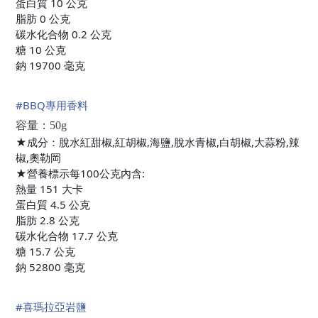
蛋白質 10 公克
脂肪 0 公克
碳水化合物 0.2 公克
糖 10 公克
鈉 19700 毫克
#
BBQ專用香料
容量：50g
★成分：脫水紅甜椒,紅胡椒,海鹽,脫水青椒,白胡椒,大蒜粉,辣
椒,奧勒岡
★營養標示每100公克內含:
熱量 151 大卡
蛋白質 4.5 公克
脂肪 2.8 公克
碳水化合物 17.7 公克
糖 15.7 公克
鈉 52800 毫克
#
喜瑪拉亞岩鹽