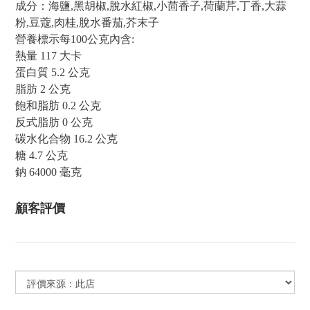
成分：海鹽,黑胡椒,脫水紅椒,小茴香子,荷蘭芹,丁香,大蒜
粉,豆蔻,肉桂,脫水番茄,芥末子
營養標示每100公克內含:
熱量 117 大卡
蛋白質 5.2 公克
脂肪 2 公克
飽和脂肪 0.2 公克
反式脂肪 0 公克
碳水化合物 16.2 公克
糖 4.7 公克
鈉 64000 毫克
顧客評價